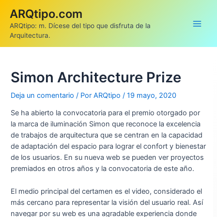
Ir
ARQtipo.com
al
ARQtipo: m. Dícese del tipo que disfruta de la
contenido
Main
Arquitectura.
Men
Simon Architecture Prize
Deja un comentario
/ Por
ARQtipo
/
19 mayo, 2020
Se ha abierto la convocatoria para el premio otorgado por
la marca de iluminación Simon que reconoce la excelencia
de trabajos de arquitectura que se centran en la capacidad
de adaptación del espacio para lograr el confort y bienestar
de los usuarios. En su nueva web se pueden ver proyectos
premiados en otros años y la convocatoria de este año.
El medio principal del certamen es el video, considerado el
más cercano para representar la visión del usuario real. Así
navegar por su web es una agradable experiencia donde