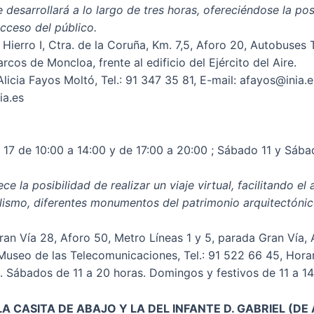
esarrollará a lo largo de tres horas, ofereciéndose la posi
acceso del público.
ierro I, Ctra. de la Coruña, Km. 7,5, Aforo 20, Autobuses Tr
rcos de Moncloa, frente al edificio del Ejército del Aire.
icia Fayos Moltó, Tel.: 91 347 35 81, E-mail: afayos@inia.e
ia.es
s 17 de 10:00 a 14:00 y de 17:00 a 20:00 ; Sábado 11 y Sáb
e la posibilidad de realizar un viaje virtual, facilitando el
alismo, diferentes monumentos del patrimonio arquitectónic
an Vía 28, Aforo 50, Metro Líneas 1 y 5, parada Gran Vía, 
Museo de las Telecomunicaciones, Tel.: 91 522 66 45, Horar
s. Sábados de 11 a 20 horas. Domingos y festivos de 11 a 1
LA CASITA DE ABAJO Y LA DEL INFANTE D. GABRIEL (DE 