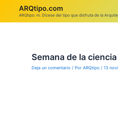
Ir
ARQtipo.com
al
ARQtipo: m. Dícese del tipo que disfruta de la Arquite
contenido
Semana de la ciencia
Deja un comentario
/ Por
ARQtipo
/
13 nov