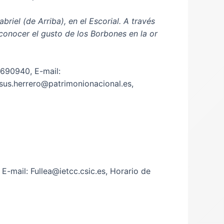
briel (de Arriba), en el Escorial. A través
 conocer el gusto de los Borbones en la or
3690940, E-mail:
esus.herrero@patrimonionacional.es,
E-mail: Fullea@ietcc.csic.es, Horario de