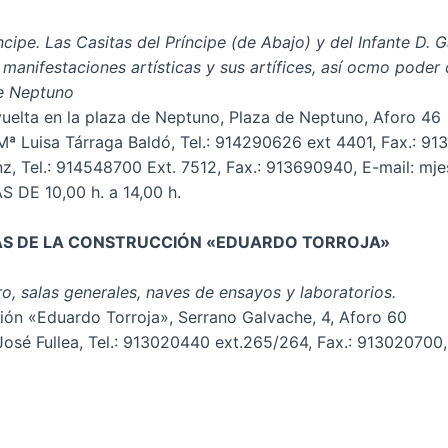
cipe. Las Casitas del Príncipe (de Abajo) y del Infante D. Ga
s manifestaciones artísticas y sus artífices, así ocmo poder
de Neptuno
 vuelta en la plaza de Neptuno, Plaza de Neptuno, Aforo 46
ª Luisa Tárraga Baldó, Tel.: 914290626 ext 4401, Fax.: 91
z, Tel.: 914548700 Ext. 7512, Fax.: 913690940, E-mail: mj
 DE 10,00 h. a 14,00 h.
CIAS DE LA CONSTRUCCIÓN «EDUARDO TORROJA»
tro, salas generales, naves de ensayos y laboratorios.
ción «Eduardo Torroja», Serrano Galvache, 4, Aforo 60
osé Fullea, Tel.: 913020440 ext.265/264, Fax.: 913020700, 