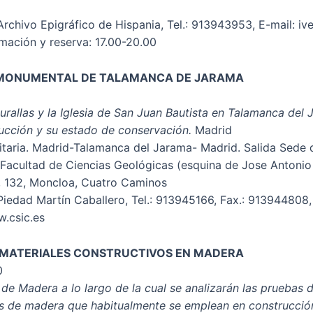
chivo Epigráfico de Hispania, Tel.: 913943953, E-mail: ive
mación y reserva: 17.00-20.00
MONUMENTAL DE TALAMANCA DE JARAMA
Murallas y la Iglesia de San Juan Bautista en Talamanca del
rucción y su estado de conservación.
Madrid
sitaria. Madrid-Talamanca del Jarama- Madrid. Salida Sede 
 Facultad de Ciencias Geológicas (esquina de Jose Antoni
E, 132, Moncloa, Cuatro Caminos
Piedad Martín Caballero, Tel.: 913945166, Fax.: 913944808
w.csic.es
E MATERIALES CONSTRUCTIVOS EN MADERA
0
 de Madera a lo largo de la cual se analizarán las pruebas 
ales de madera que habitualmente se emplean en construcci