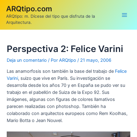
Ir
ARQtipo.com
al
ARQtipo: m. Dícese del tipo que disfruta de la
contenido
Main
Arquitectura.
Men
Perspectiva 2: Felice Varini
Deja un comentario
/ Por
ARQtipo
/
21 mayo, 2006
Las anamorfosis son también la base del trabajo de
Felice
Varini
, suizo que vive en París. Su investigación se
desarrolla desde los años 70 y en España se pudo ver su
trabajo en el pabellón de Suiza de la Expo 92. Sus
imágenes, algunas con figuras de colores llamativos
parecen realizadas con photoshop. También ha
colaborado con arquitectos europeos como Rem Koolhas,
Mario Botta o Jean Nouvel.