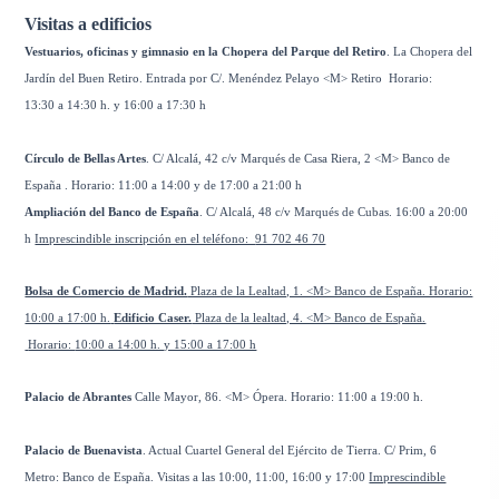
Visitas a edificios
Vestuarios, oficinas y gimnasio en la Chopera del Parque del Retiro
.
La Chopera del
Jardín del Buen Retiro. Entrada por C/. Menéndez Pelayo
<M> Retiro
Horario:
13:30 a 14:30 h. y 16:00 a 17:30 h
Círculo de Bellas Artes
. C/ Alcalá, 42 c/v Marqués de Casa Riera, 2 <M>
Banco de
España
. Horario:
11:00 a 14:00 y de 17:00 a 21:00 h
Ampliación del Banco de España
. C/ Alcalá, 48 c/v Marqués de Cubas.
16:00 a 20:00
h
Imprescindible inscripción en el teléfono:
91 702 46 70
Bolsa de Comercio de Madrid.
Plaza de la Lealtad, 1. <M> Banco de España. Horario:
10:00 a 17:00 h.
Edificio Caser.
Plaza de la lealtad, 4. <M> Banco de España.
Horario:
10:00 a 14:00 h. y 15:00 a 17:00 h
Palacio de Abrantes
Calle Mayor, 86. <M> Ópera. Horario:
11:00 a 19:00 h.
Palacio de Buenavista
. Actual Cuartel General del Ejército de Tierra. C/ Prim, 6
Metro: Banco de España. Visitas a las 10:00, 11:00, 16:00 y 17:00
Imprescindible