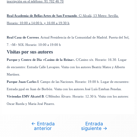
inscripción en el teléfono:
91 702 46 70
Real Academia de Bellas Artes de San Fernando
. C/ Alcalá, 13
Metro: Sevilla.
Horario: 10:00 a 14:00 h. y 16:00 a 19:30 h
Real Casa de Correos
. Actual Presidencia de la Comunidad de Madrid. Puerta del Sol,
7. <M> SOL Horario:
10:00 a 19:00 h
Visitas por sus autores
Parque y Centro de Día «Casino de la Reina».
C/Casino s/n. Horario: 16.30. Lugar
de encuentro: Entrada Calle Lavapies. Visita con los autores Beatriz Matos y Alberto
Martínez.
Parque Juan Carlos I
. Campo de las Naciones. Horario: 19.00 h. Lugar de encuentro:
Entrada ppal en Juan de Borbón. Visita con los autores José Luís Esteban Penelas.
Viviendas EMV Alcatel B
. C/Méndez Álvaro. Horario: 12.30 h. Visita con los autores:
Oscar Rueda y Maria José Pizarro.
←
Entrada
Entrada
Navegación
anterior
siguiente
→
de