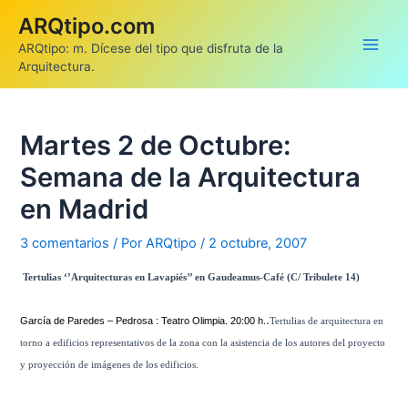
Ir
ARQtipo.com
al
ARQtipo: m. Dícese del tipo que disfruta de la
contenido
Main
Arquitectura.
Men
Martes 2 de Octubre:
Semana de la Arquitectura
en Madrid
3 comentarios
/ Por
ARQtipo
/
2 octubre, 2007
Tertulias ‘’Arquitecturas en Lavapiés’’ en Gaudeamus-Café (C/ Tribulete 14)
.
García de Paredes – Pedrosa : Teatro Olimpia. 20:00 h.
Tertulias de arquitectura en
torno a edificios representativos de la zona con la asistencia de los autores del proyecto
y proyección de imágenes de los edificios.