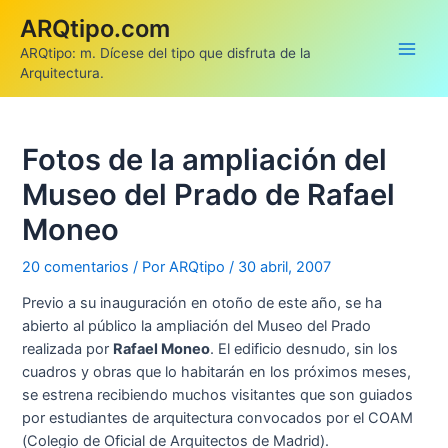
Ir
ARQtipo.com
al
ARQtipo: m. Dícese del tipo que disfruta de la
contenido
Main
Arquitectura.
Men
Fotos de la ampliación del
Museo del Prado de Rafael
Moneo
20 comentarios
/ Por
ARQtipo
/
30 abril, 2007
Previo a su inauguración en otoño de este año, se ha
abierto al público la ampliación del Museo del Prado
realizada por
Rafael Moneo
. El edificio desnudo, sin los
cuadros y obras que lo habitarán en los próximos meses,
se estrena recibiendo muchos visitantes que son guiados
por estudiantes de arquitectura convocados por el COAM
(Colegio de Oficial de Arquitectos de Madrid).