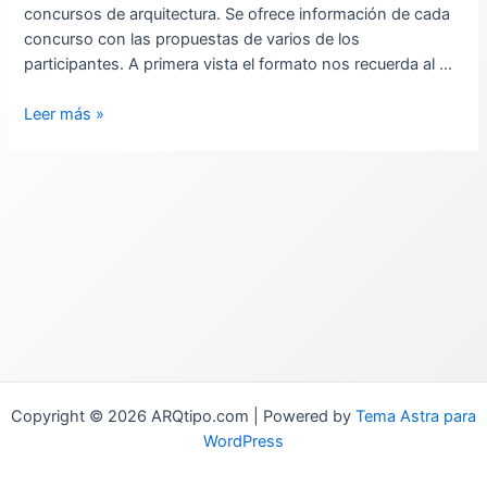
concursos de arquitectura. Se ofrece información de cada
concurso con las propuestas de varios de los
participantes. A primera vista el formato nos recuerda al …
ARQ
Leer más »
FUTURE
nº
4
dedicado
a
ZARAGOZA
Copyright © 2026 ARQtipo.com | Powered by
Tema Astra para
WordPress