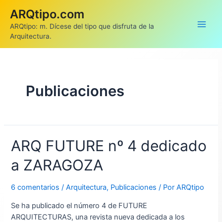
Ir
ARQtipo.com
al
ARQtipo: m. Dícese del tipo que disfruta de la
contenido
Main
Arquitectura.
Men
Publicaciones
ARQ FUTURE nº 4 dedicado
a ZARAGOZA
6 comentarios
/
Arquitectura
,
Publicaciones
/ Por
ARQtipo
Se ha publicado el número 4 de FUTURE
ARQUITECTURAS, una revista nueva dedicada a los